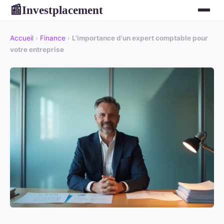
Investplacement
📰
Accueil
›
Finance
›
L'importance d'un expert comptable pour
votre entreprise