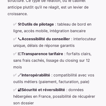
structure. Ce type de relation, où le cabinet
anticipe plutôt qu’il ne réagit, est un levier de
croissance.
✅
🛠️
Outils de pilotage
: tableau de bord en
ligne, accès mobile, intégration bancaire
✅
📞
Accessibilité du conseiller
: interlocuteur
unique, délais de réponse garantis
✅
💶
Transparence tarifaire
: forfaits clairs,
sans frais cachés, lissage du closing sur 12
mois
✅
🔗
Interopérabilité
: compatibilité avec vos
outils métiers (paiement, facturation, paie)
✅
🔐
Sécurité et réversibilité
: données
hébergées en France, possibilité de récupérer
son dossier