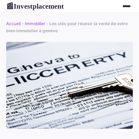
Investplacement
📰
Accueil
›
Immobilier
›
Les clés pour réussir la vente de votre
bien immobilier à genève