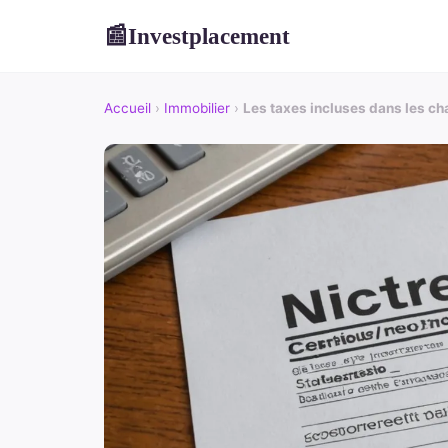
Investplacement
📰
Accueil
›
Immobilier
›
Les taxes incluses dans les ch