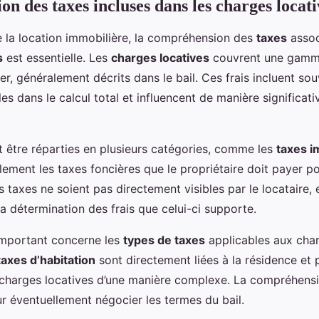
n des taxes incluses dans les charges locati
 la location immobilière, la compréhension des
taxes
assoc
s
est essentielle. Les
charges locatives
couvrent une gamme
yer, généralement décrits dans le bail. Ces frais incluent s
les dans le calcul total et influencent de manière significati
 être réparties en plusieurs catégories, comme les
taxes i
ement les taxes foncières que le propriétaire doit payer po
 taxes ne soient pas directement visibles par le locataire, 
la détermination des frais que celui-ci supporte.
important concerne les
types de taxes
applicables aux char
taxes d’habitation
sont directement liées à la résidence et 
s charges locatives d’une manière complexe. La compréhens
r éventuellement négocier les termes du bail.