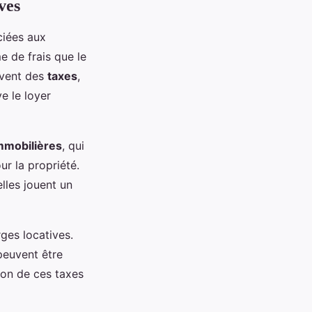
ves
iées aux
 de frais que le
ouvent des
taxes
,
ve le loyer
mmobilières
, qui
ur la propriété.
elles jouent un
ges locatives.
peuvent être
ion de ces taxes