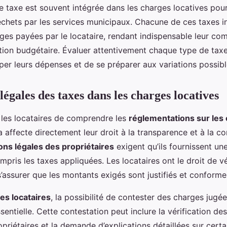
te taxe est souvent intégrée dans les charges locatives pour
chets par les services municipaux. Chacune de ces taxes in
es payées par le locataire, rendant indispensable leur co
tion budgétaire. Évaluer attentivement chaque type de tax
iper leurs dépenses et de se préparer aux variations possibl
légales des taxes dans les charges locatives
ur les locataires de comprendre les
réglementations sur les
la affecte directement leur droit à la transparence et à la c
ions légales des propriétaires
exigent qu’ils fournissent une
pris les taxes appliquées. Les locataires ont le droit de vér
 s’assurer que les montants exigés sont justifiés et conformes
des locataires
, la possibilité de contester des charges jugé
ssentielle. Cette contestation peut inclure la vérification d
opriétaires et la demande d’explications détaillées sur cert