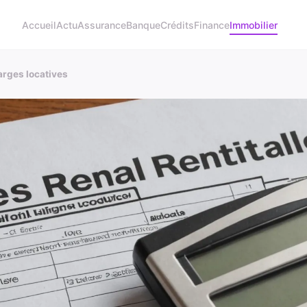
Accueil
Actu
Assurance
Banque
Crédits
Finance
Immobilier
arges locatives