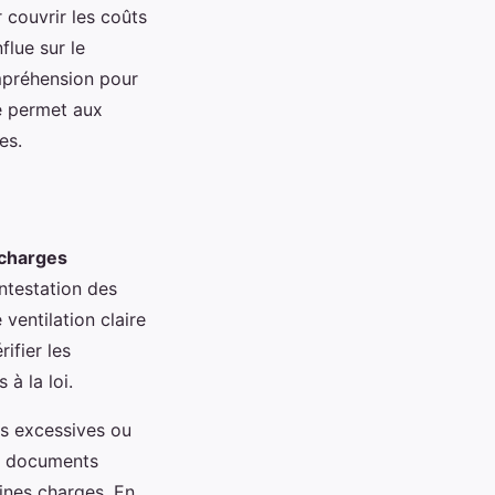
 couvrir les coûts
flue sur le
mpréhension pour
e permet aux
es.
 charges
ontestation des
 ventilation claire
ifier les
 à la loi.
es excessives ou
es documents
aines charges. En