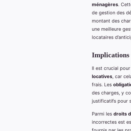
ménagères
. Cet
de gestion des dé
montant des charg
une meilleure ges
locataires d’antic
Implications 
Il est crucial po
locatives
, car ce
frais. Les
obligat
des charges, y com
justificatifs pour
Parmi les
droits 
incorrectes est e
fournis par les pr