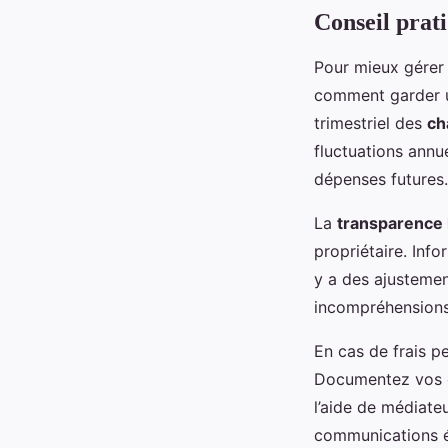
Conseil prati
Pour mieux gérer
comment garder un
trimestriel des
ch
fluctuations annu
dépenses futures.
La
transparence 
propriétaire. Inf
y a des ajustemen
incompréhensions
En cas de frais 
Documentez vos ob
l’aide de médiate
communications éc